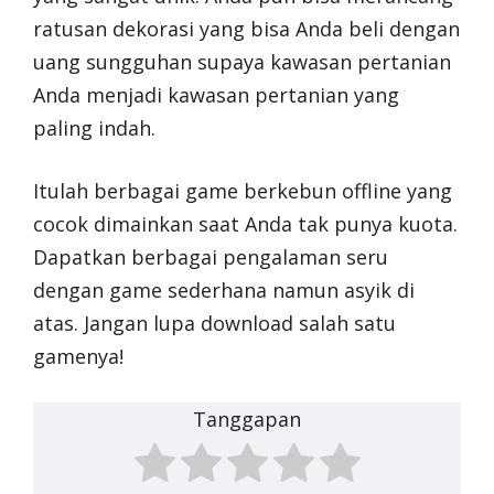
ratusan dekorasi yang bisa Anda beli dengan
uang sungguhan supaya kawasan pertanian
Anda menjadi kawasan pertanian yang
paling indah.
Itulah berbagai game berkebun offline yang
cocok dimainkan saat Anda tak punya kuota.
Dapatkan berbagai pengalaman seru
dengan game sederhana namun asyik di
atas. Jangan lupa download salah satu
gamenya!
Tanggapan