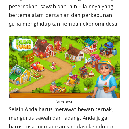
peternakan, sawah dan lain – lainnya yang
bertema alam pertanian dan perkebunan
guna menghidupkan kembali ekonomi desa
farm town
Selain Anda harus merawat hewan ternak,
mengurus sawah dan ladang, Anda juga
harus bisa memainkan simulasi kehidupan