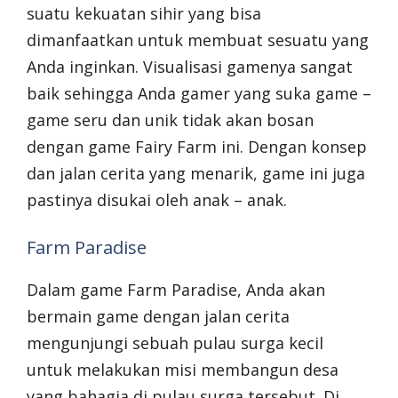
suatu kekuatan sihir yang bisa
dimanfaatkan untuk membuat sesuatu yang
Anda inginkan. Visualisasi gamenya sangat
baik sehingga Anda gamer yang suka game –
game seru dan unik tidak akan bosan
dengan game Fairy Farm ini. Dengan konsep
dan jalan cerita yang menarik, game ini juga
pastinya disukai oleh anak – anak.
Farm Paradise
Dalam game Farm Paradise, Anda akan
bermain game dengan jalan cerita
mengunjungi sebuah pulau surga kecil
untuk melakukan misi membangun desa
yang bahagia di pulau surga tersebut. Di