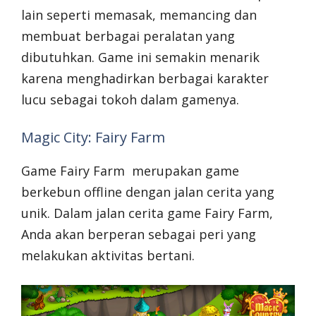
lain seperti memasak, memancing dan
membuat berbagai peralatan yang
dibutuhkan. Game ini semakin menarik
karena menghadirkan berbagai karakter
lucu sebagai tokoh dalam gamenya.
Magic City: Fairy Farm
Game Fairy Farm merupakan game
berkebun offline dengan jalan cerita yang
unik. Dalam jalan cerita game Fairy Farm,
Anda akan berperan sebagai peri yang
melakukan aktivitas bertani.