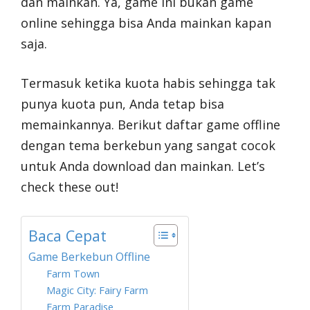
dan mainkan. Ya, game ini bukan game
online sehingga bisa Anda mainkan kapan
saja.
Termasuk ketika kuota habis sehingga tak
punya kuota pun, Anda tetap bisa
memainkannya. Berikut daftar game offline
dengan tema berkebun yang sangat cocok
untuk Anda download dan mainkan. Let’s
check these out!
Baca Cepat
Game Berkebun Offline
Farm Town
Magic City: Fairy Farm
Farm Paradise