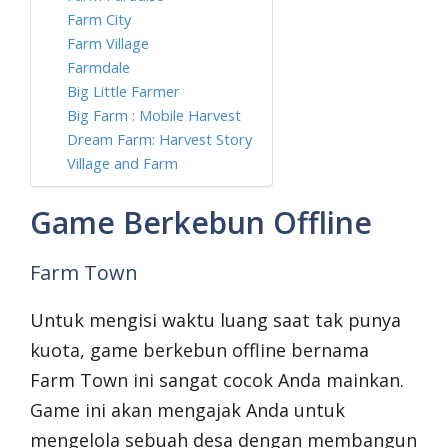
Farm City
Farm Village
Farmdale
Big Little Farmer
Big Farm : Mobile Harvest
Dream Farm: Harvest Story
Village and Farm
Game Berkebun Offline
Farm Town
Untuk mengisi waktu luang saat tak punya
kuota, game berkebun offline bernama
Farm Town ini sangat cocok Anda mainkan.
Game ini akan mengajak Anda untuk
mengelola sebuah desa dengan membangun