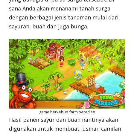
sana Anda akan menanami tanah surga
dengan berbagai jenis tanaman mulai dari
sayuran, buah dan juga bunga.
game berkebun farm paradise
Hasil panen sayur dan buah nantinya akan
digunakan untuk membuat lusinan camilan