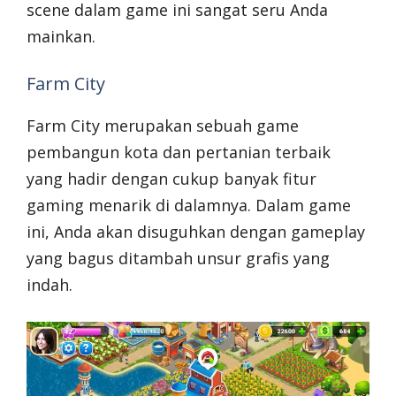
scene dalam game ini sangat seru Anda
mainkan.
Farm City
Farm City merupakan sebuah game
pembangun kota dan pertanian terbaik
yang hadir dengan cukup banyak fitur
gaming menarik di dalamnya. Dalam game
ini, Anda akan disuguhkan dengan gameplay
yang bagus ditambah unsur grafis yang
indah.