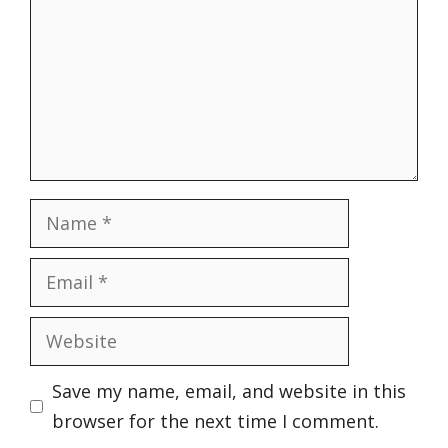
Name
Email
Website
Save my name, email, and website in this
browser for the next time I comment.