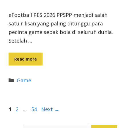
eFootball PES 2026 PPSPP menjadi salah
satu rilisan yang paling ditunggu para
pecinta game sepak bola di seluruh dunia.
Setelah …
Read more
Categories
Game
Page
Page
Page
1
2
…
54
Next
→