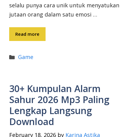
selalu punya cara unik untuk menyatukan
jutaan orang dalam satu emosi …
Read more
Categories
Game
30+ Kumpulan Alarm
Sahur 2026 Mp3 Paling
Lengkap Langsung
Download
February 18, 2026
by
Karina Astika