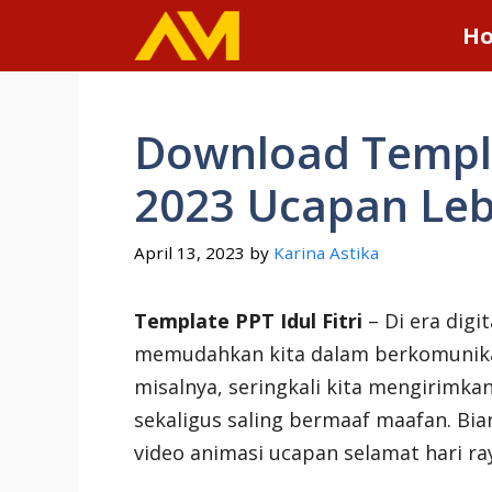
Skip
H
to
content
Download Templat
2023 Ucapan Le
April 13, 2023
by
Karina Astika
Template PPT Idul Fitri
– Di era digi
memudahkan kita dalam berkomunikasi
misalnya, seringkali kita mengirimkan 
sekaligus saling bermaaf maafan. Bi
video animasi ucapan selamat hari raya