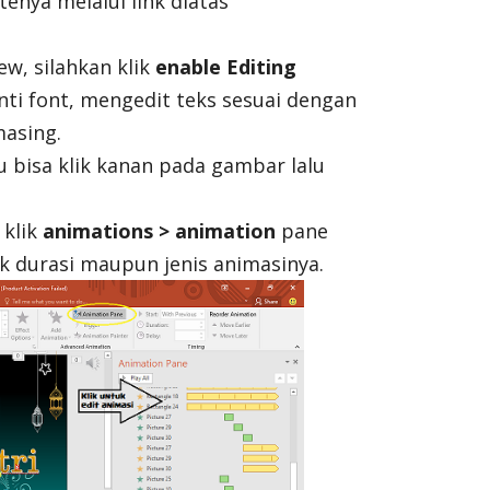
enya melalui link diatas
ew, silahkan klik
enable Editing
ti font, mengedit teks sesuai dengan
asing.
bisa klik kanan pada gambar lalu
 klik
animations > animation
pane
k durasi maupun jenis animasinya.