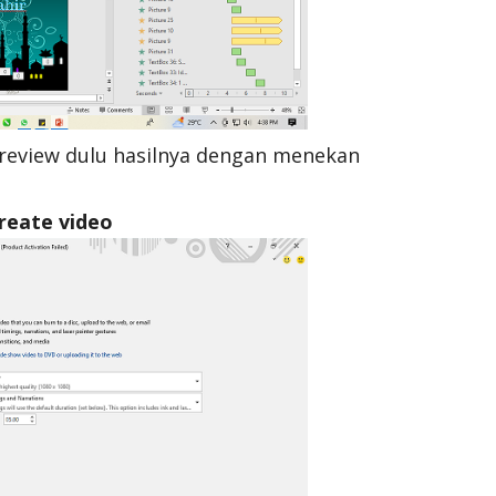
review dulu hasilnya dengan menekan
create video