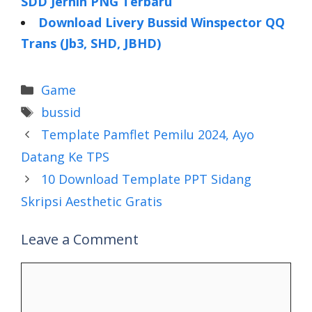
SDD Jernih PNG Terbaru
Download Livery Bussid Winspector QQ
Trans (Jb3, SHD, JBHD)
Categories
Game
Tags
bussid
Template Pamflet Pemilu 2024, Ayo
Datang Ke TPS
10 Download Template PPT Sidang
Skripsi Aesthetic Gratis
Leave a Comment
Comment