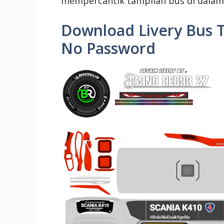
mempercantik tampilan bus di dalam
Download Livery Bus T
No Password