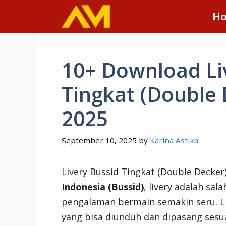
Skip
H
to
content
10+ Download Li
Tingkat (Double 
2025
September 10, 2025
by
Karina Astika
Livery Bussid Tingkat (Double Decker
Indonesia (Bussid)
, livery adalah sa
pengalaman bermain semakin seru. Li
yang bisa diunduh dan dipasang sesu