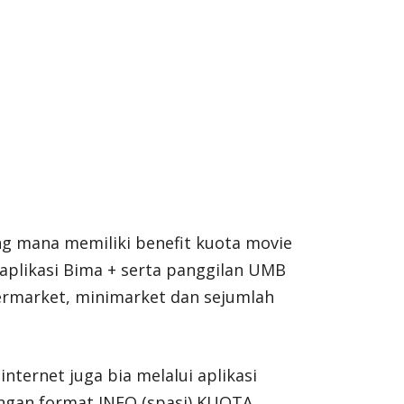
g mana memiliki benefit kuota movie
 aplikasi Bima + serta panggilan UMB
upermarket, minimarket dan sejumlah
nternet juga bia melalui aplikasi
engan format INFO (spasi) KUOTA.