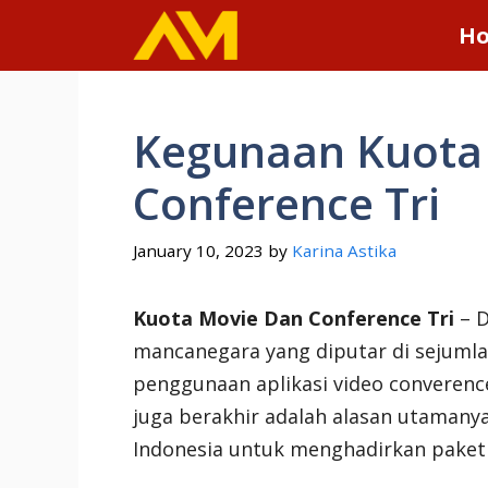
Skip
H
to
content
Kegunaan Kuota
Conference Tri
January 10, 2023
by
Karina Astika
Kuota Movie Dan Conference Tri
– D
mancanegara yang diputar di sejumlah
penggunaan aplikasi video converen
juga berakhir adalah alasan utamanya
Indonesia untuk menghadirkan paket i