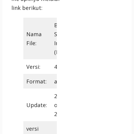
link berikut:
Bus
Nama
Simlator
File:
Indoensia
(Bussid)
Versi:
4.0.3
Format:
apk, obb
23
Update:
oktober
2023
versi